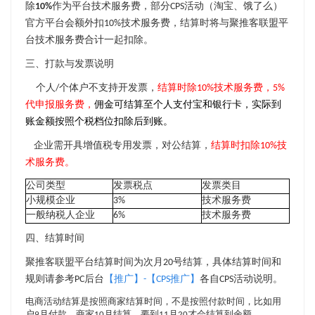
除
10%
作为平台技术服务费，
部分CPS活动（淘宝、饿了么）
官方平台会额外扣10%技术服务费，结算时将与
聚推客联盟
平
台技术服务费合计一起扣除
。
三、打款与发票说明
个人/个体户不支持开发票，
结算时除10%技术服务费，5%
代申报服务费，
佣金可结算至个人支付宝和银行卡，实际到
账金额按照个税档位扣除后到账。
企业需开具增值税专用发票，对公结算，
结算时扣除10%技
术服务费。
公司类型
发票税点
发票类目
小规模企业
3%
技术服务费
一般纳税人企业
6%
技术服务费
四、结算时间
聚推客联盟平台结算时间为次月20号结算，具体结算时间和
规则请参考PC后台
【推广】-【CPS推广】
各自CPS活动说明。
电商活动结算是按照商家结算时间，不是按照付款时间，比如用
户9月付款，商家10月结算，要到11月20才会结算到余额