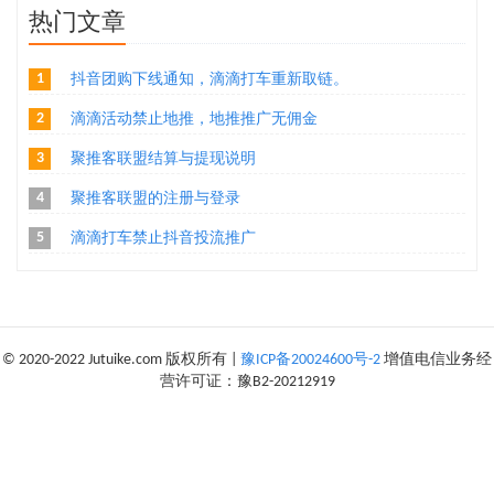
热门文章
1
抖音团购下线通知，滴滴打车重新取链。
2
滴滴活动禁止地推，地推推广无佣金
3
聚推客联盟结算与提现说明
4
聚推客联盟的注册与登录
5
滴滴打车禁止抖音投流推广
© 2020-2022 Jutuike.com 版权所有 |
豫ICP备20024600号-2
增值电信业务经
营许可证：豫B2-20212919