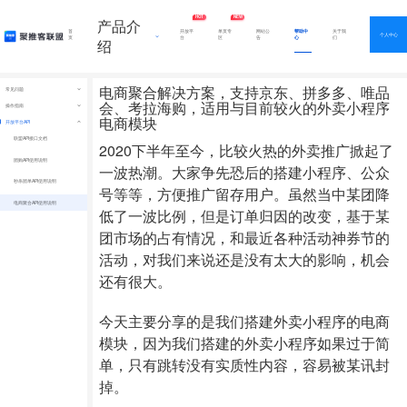
HOT
NEW
产品介
首
开放平
单页专
网站公
帮助中
关于我
个人中心
页
台
区
告
心
们
绍
电商聚合解决方案，支持京东、拼多多、唯品
常见问题
会、考拉海购，适用与目前较火的外卖小程序
注册与登录
操作指南
电商模块
取链推广
开放平台API
查看业绩
联盟API接口文档
设置公众号
2020下半年至今，比较火热的外卖推广掀起了
结算与提现
团购API使用说明
一波热潮。大家争先恐后的搭建小程序、公众
发票信息
秒杀团单API使用说明
号等等，方便推广留存用户。虽然当中某团降
电商聚合API使用说明
低了一波比例，但是订单归因的改变，基于某
团市场的占有情况，和最近各种活动神券节的
活动，对我们来说还是没有太大的影响，机会
还有很大。
今天主要分享的是我们搭建外卖小程序的电商
模块，因为我们搭建的外卖小程序如果过于简
单，只有跳转没有实质性内容，容易被某讯封
掉。