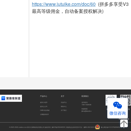
https://www.jutuike.com/doc/60
(拼多多享受V3
最高等级佣金，自动备案授权解决)
产品中心
关于
联系我们
返利小程序
开放平台
咨询电话:
15811428438
返利公众号
帮助中心
联盟邮箱:
联盟小程序
联盟公众号
CMS综合商城
关于我们
jtklm@dtsoft.cn
微信咨询
点餐服务助手
© 2020-2026 Jutuike.com 郑州大淘网络科技有限公司 版权所有 |
豫ICP备20024600号
增值电信业务经营许可证：豫B2-20212919
豫公网安备41010702004033号